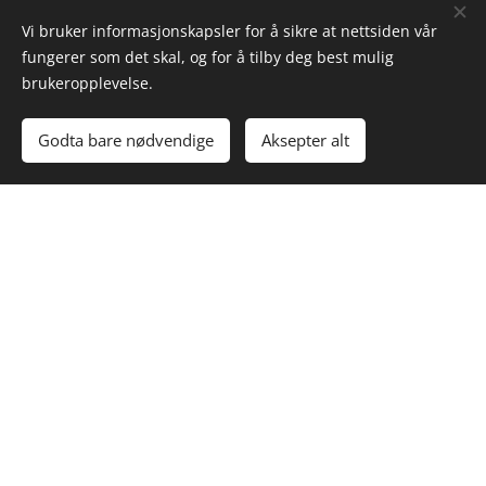
Vi bruker informasjonskapsler for å sikre at nettsiden vår
fungerer som det skal, og for å tilby deg best mulig
brukeropplevelse.
Godta bare nødvendige
Aksepter alt