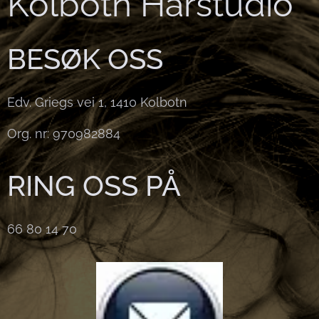
Kolbotn Hårstudio
BESØK OSS
Edv. Griegs vei 1, 1410 Kolbotn
Org. nr: 970982884
RING OSS PÅ
66 80 14 70