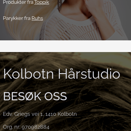
Produkter fra
Toppík
Parykker fra
Ruhs
Kolbotn Hårstudio
BESØK OSS
Edv. Griegs vei 1, 1410 Kolbotn
Org. nr: 970982884